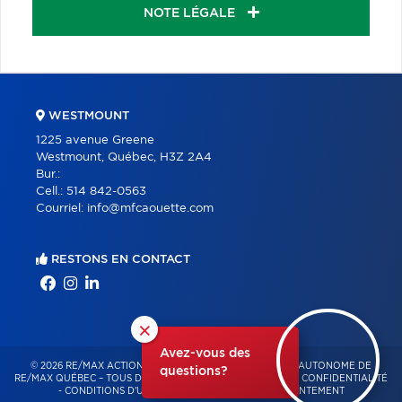
NOTE LÉGALE
WESTMOUNT
1225 avenue Greene
Westmount, Québec, H3Z 2A4
Bur.:
Cell.:
514 842-0563
Courriel:
info@mfcaouette.com
RESTONS EN CONTACT
×
Avez-vous des
© 2026 RE/MAX ACTION – FRANCHISÉ INDÉPENDANT ET AUTONOME DE
questions?
RE/MAX QUÉBEC – TOUS DROITS RÉSERVÉS -
POLITIQUE DE CONFIDENTIALITÉ
-
CONDITIONS D'UTILISATION
-
GESTION DU CONSENTEMENT