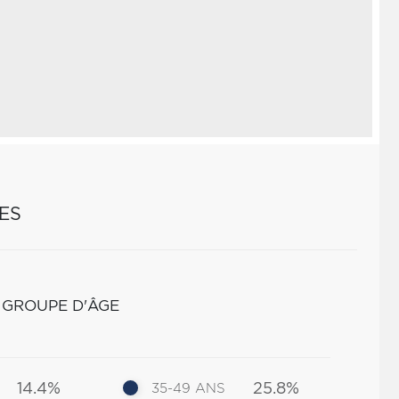
ES
 GROUPE D'ÂGE
14.4%
25.8%
35-49 ANS