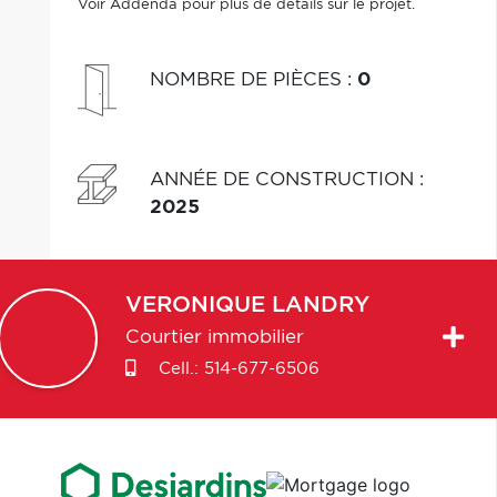
Voir Addenda pour plus de détails sur le projet.
NOMBRE DE PIÈCES
:
0
ANNÉE DE CONSTRUCTION
:
2025
VERONIQUE
LANDRY
Courtier immobilier
Cell.:
514-677-6506