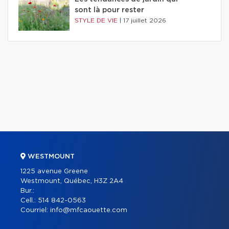
sont là pour rester
STYLE DE VIE
|
17 juillet 2026
WESTMOUNT
1225 avenue Greene
Westmount, Québec, H3Z 2A4
Bur.:
Cell.:
514 842-0563
Courriel:
info@mfcaouette.com